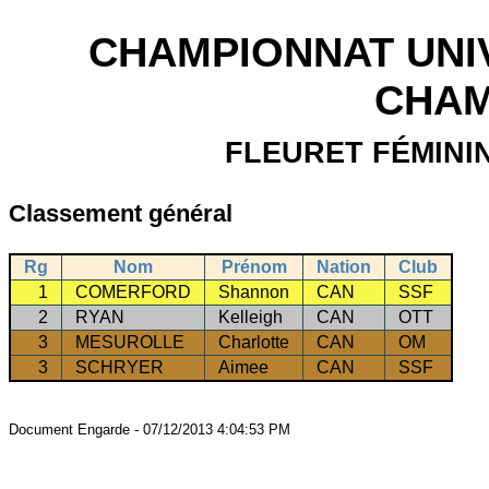
CHAMPIONNAT UNIV
CHAM
FLEURET FÉMINI
Classement général
Rg
Nom
Prénom
Nation
Club
1
COMERFORD
Shannon
CAN
SSF
2
RYAN
Kelleigh
CAN
OTT
3
MESUROLLE
Charlotte
CAN
OM
3
SCHRYER
Aimee
CAN
SSF
Document Engarde - 07/12/2013 4:04:53 PM