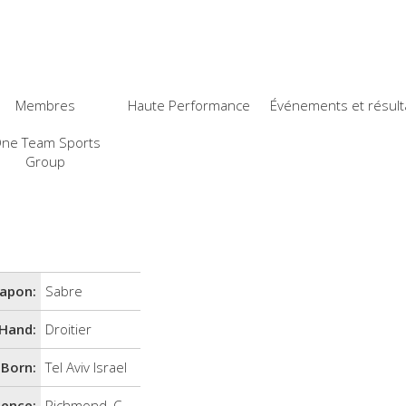
Membres
Haute Performance
Événements et résult
ne Team Sports
Group
apon:
Sabre
Hand:
Droitier
Born:
Tel Aviv Israel
dence:
Richmond, C