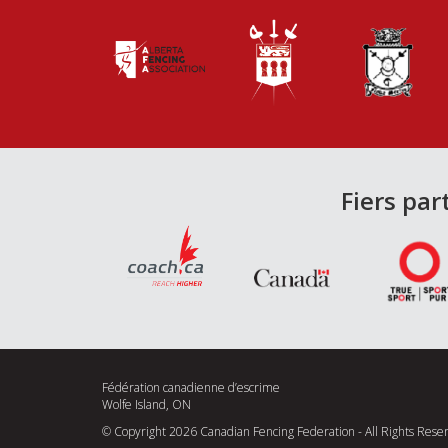
Fiers par
Fédération canadienne d’escrime
Wolfe Island, ON
© Copyright 2026 Canadian Fencing Federation - All Rights Rese