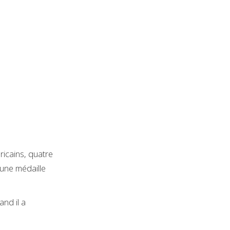
icains, quatre
une médaille
nd il a