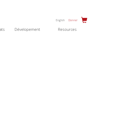
English
Donner
ats
Dévelopement
Resources