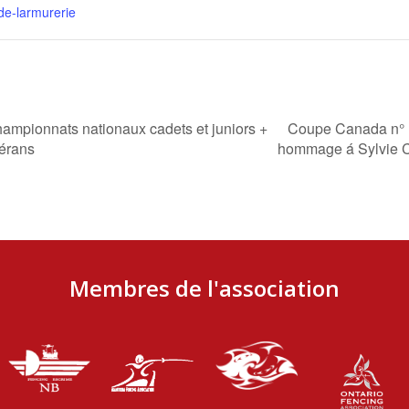
de-larmurerie
Coupe Canada n° 1
mpionnats nationaux cadets et juniors +
térans
hommage á Sylvie C
Membres de l'association