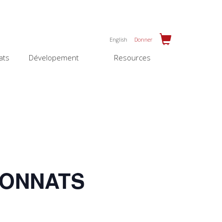
English
Donner
ats
Dévelopement
Resources
IONNATS