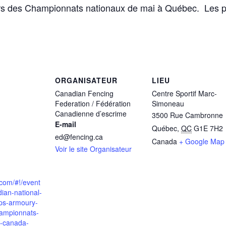
lors des Championnats nationaux de mai à Québec. Les pl
ORGANISATEUR
LIEU
Canadian Fencing
Centre Sportif Marc-
Federation / Fédération
Simoneau
Canadienne d’escrime
3500 Rue Cambronne
E-mail
Québec
,
QC
G1E 7H2
ed@fencing.ca
Canada
+ Google Map
Voir le site Organisateur
.com/#!/event
ian-national-
ps-armoury-
ampionnats-
u-canada-