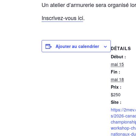
Un atelier d’armurerie sera organisé 
Inscrivez-vous ici
.
Ajouter au calendrier
DÉTAILS
Début :
mai 15
Fin :
mai 18
Prix :
$250
Site :
https://2mev
s/2026-canad
championshi
workshop-ch
nationaux-d