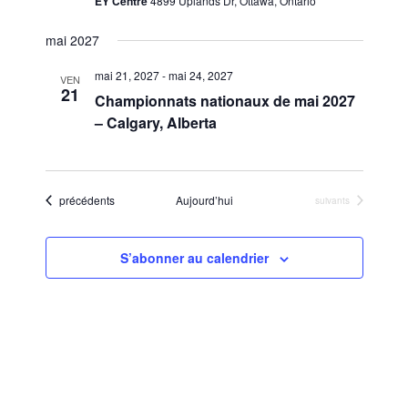
EY Centre
4899 Uplands Dr, Ottawa, Ontario
mai 2027
mai 21, 2027
-
mai 24, 2027
VEN
21
Championnats nationaux de mai 2027
– Calgary, Alberta
Évènements
précédents
Aujourd’hui
Évènements
suivants
S’abonner au calendrier