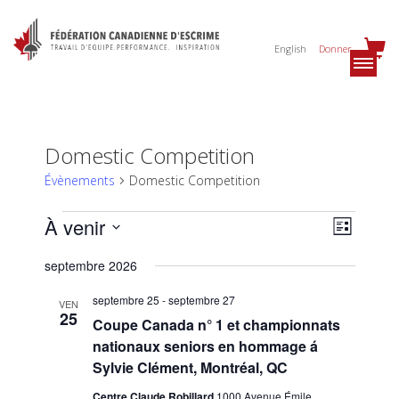
English
Donner
Domestic Competition
Évènements
Domestic Competition
Évènements
Navig
Navig
À venir
Liste
de
par
Sélectionnez
vues
septembre 2026
une
consu
date.
Évèn
septembre 25
-
septembre 27
VEN
25
Coupe Canada n° 1 et championnats
nationaux seniors en hommage á
Sylvie Clément, Montréal, QC
Centre Claude Robillard
1000 Avenue Émile