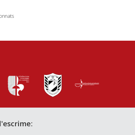
ionnats
d'escrime: