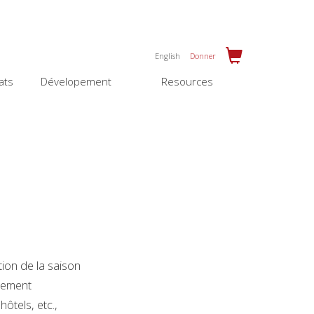
English
Donner
ats
Dévelopement
Resources
tion de la saison
blement
ôtels, etc.,