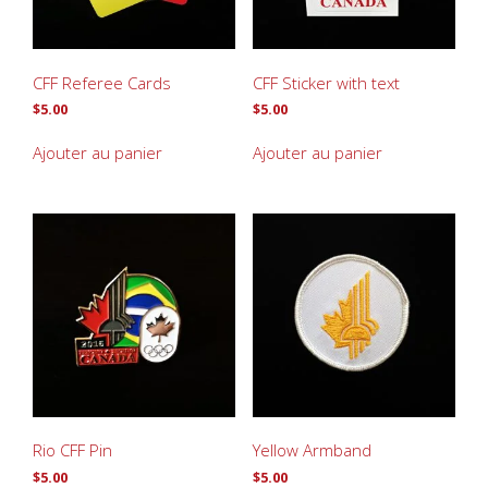
CFF Referee Cards
CFF Sticker with text
$
5.00
$
5.00
Ajouter au panier
Ajouter au panier
Rio CFF Pin
Yellow Armband
$
5.00
$
5.00