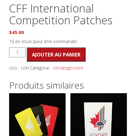
CFF International
Competition Patches
$
45.00
16 en stock (peut être commandé)
quantité
AJOUTER AU PANIER
de
CFF
Catégorie :
Uncategorized
UGS :
1200
International
Competition
Patches
Produits similaires