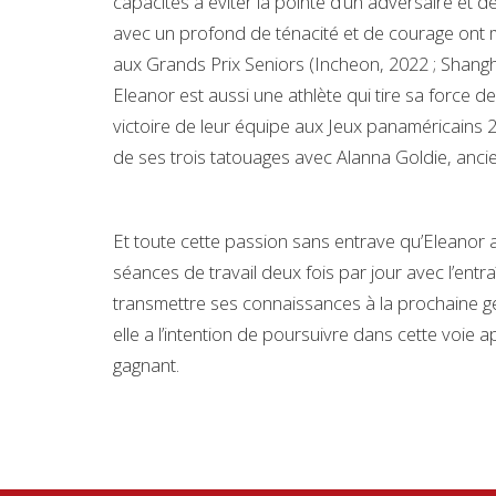
capacités à éviter la pointe d’un adversaire et 
avec un profond de ténacité et de courage ont
aux Grands Prix Seniors (Incheon, 2022 ; Shang
Eleanor est aussi une athlète qui tire sa force d
victoire de leur équipe aux Jeux panaméricains 
de ses trois tatouages avec Alanna Goldie, ancie
Et toute cette passion sans entrave qu’Eleanor a
séances de travail deux fois par jour avec l’ent
transmettre ses connaissances à la prochaine gé
elle a l’intention de poursuivre dans cette voie 
gagnant.