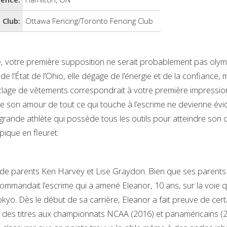
Club:
Ottawa Fencing/Toronto Fencing Club
e, votre première supposition ne serait probablement pas olym
l’État de l’Ohio, elle dégage de l’énergie et de la confiance, m
yclage de vêtements correspondrait à votre première impressio
son amour de tout ce qui touche à l’escrime ne devienne éviden
grande athlète qui possède tous les outils pour atteindre son o
ique en fleuret.
 de parents Ken Harvey et Lise Graydon. Bien que ses parents
 recommandait l’escrime qui a amené Eleanor, 10 ans, sur la voie q
Tokyo. Dès le début de sa carrière, Eleanor a fait preuve de cer
 des titres aux championnats NCAA (2016) et panaméricains (2