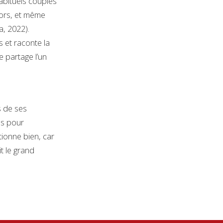
habituels couplés
ors, et même
, 2022).
s et raconte la
 partage l’un
s de ses
ps pour
tionne bien, car
t le grand