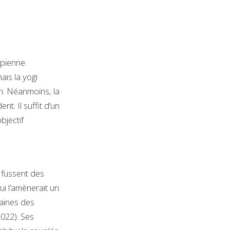
pienne.
ais la yogi
n. Néanmoins, la
t. Il suffit d’un
bjectif
 fussent des
ui l’amènerait un
taines des
022). Ses