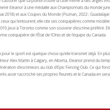
de s’assurer que sa pointe trouve la cible même à des angles in
 mené Eleanor à une médaille aux Championnats du monde juni
hai 2018) et aux Coupes du Monde (Poznan, 2022 ; Guadalajara
e ceux qui l’entourent; elle cite ses coéquipières comme modèle
2015 Jeux à Toronto comme son souvenir d’escrime préféré. Elle
nne coéquipière de l’État de l’Ohio et de l’équipe du Canada.
 pour le sport est quelque chose qu’elle transmet déjà. En plu
raîneur Alex Martin à Calgary, en Alberta, Eleanor prend du tem
nération d’escrimeurs au club d’Epic Fencing Club. Ce qui fonc
après avoir raccroché ses propres fleurets et le Canada en serai