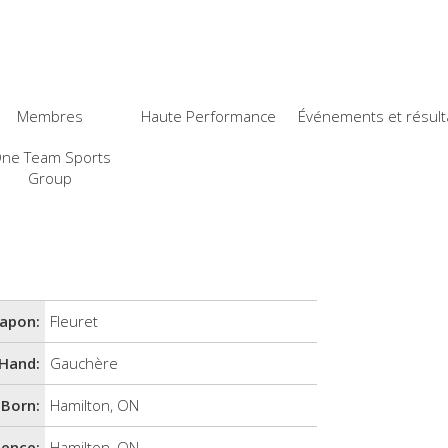
Membres
Haute Performance
Événements et résult
ne Team Sports
Group
apon:
Fleuret
Hand:
Gauchère
Born:
Hamilton, ON
dence:
Hamilton, ON