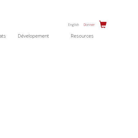
English
Donner
ats
Dévelopement
Resources